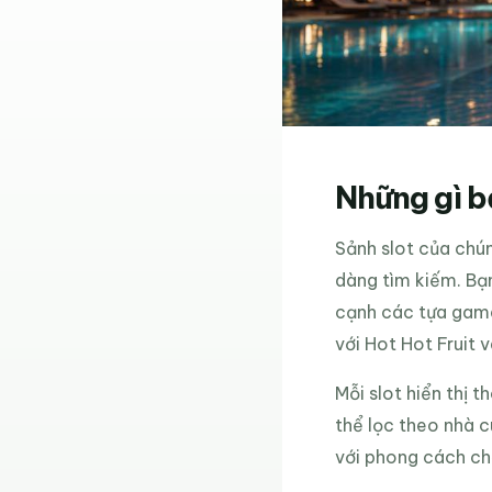
Những gì b
Sảnh slot của chú
dàng tìm kiếm. Bạ
cạnh các tựa game
với Hot Hot Fruit v
Mỗi slot hiển thị 
thể lọc theo nhà c
với phong cách ch