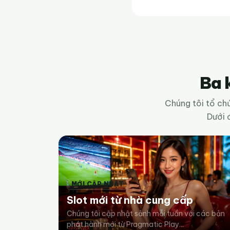
Ba 
Chúng tôi tổ ch
Dưới 
MỚI CẬP NHẬT
Slot mới từ nhà cung cấp
Chúng tôi cập nhật sảnh mỗi tuần với các bản
phát hành mới từ Pragmatic Play...