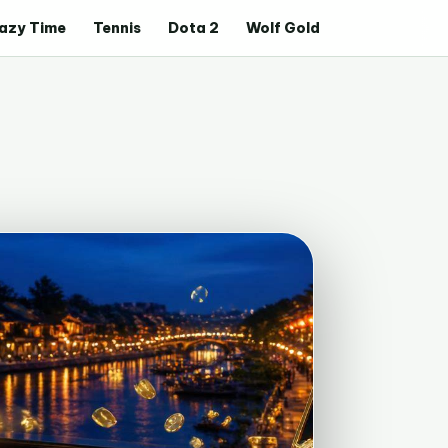
azy Time
Tennis
Dota 2
Wolf Gold