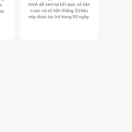
mình để xem lại kết quả, số tiền
n
cược và số tiền thắng. Dữ liệu
dao
này được lưu trữ trong 90 ngày.