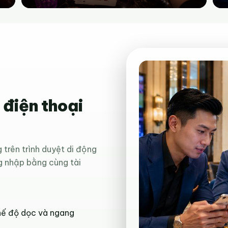
 điện thoại
trên trình duyệt di động
g nhập bằng cùng tài
ế độ dọc và ngang