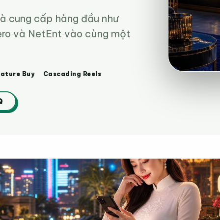
hà cung cấp hàng đầu như
ero và NetEnt vào cùng một
eature Buy
Cascading Reels
Q