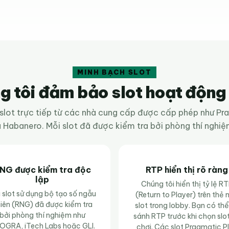
MINH BẠCH SLOT
g tôi đảm bảo slot hoạt động
slot trực tiếp từ các nhà cung cấp được cấp phép như Pr
 Habanero. Mỗi slot đã được kiểm tra bởi phòng thí nghiệ
NG được kiểm tra độc
RTP hiển thị rõ ràng
lập
Chúng tôi hiển thị tỷ lệ R
 slot sử dụng bộ tạo số ngẫu
(Return to Player) trên thẻ 
iên (RNG) đã được kiểm tra
slot trong lobby. Bạn có thể
bởi phòng thí nghiệm như
sánh RTP trước khi chọn slo
OGRA, iTech Labs hoặc GLI.
chơi. Các slot Pragmatic P