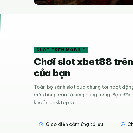
SLOT TRÊN MOBILE
Chơi slot xbet88 trên
của bạn
Toàn bộ sảnh slot của chúng tôi hoạt động 
mà không cần tải ứng dụng riêng. Bạn đăn
khoản desktop và...
Giao diện cảm ứng tối ưu
Ch