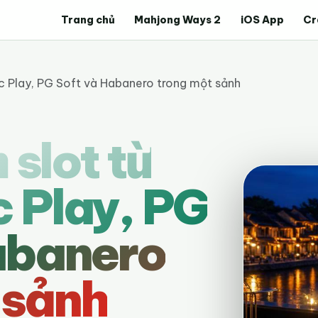
Trang chủ
Mahjong Ways 2
iOS App
Cr
c Play, PG Soft và Habanero trong một sảnh
slot từ
 Play, PG
abanero
 sảnh