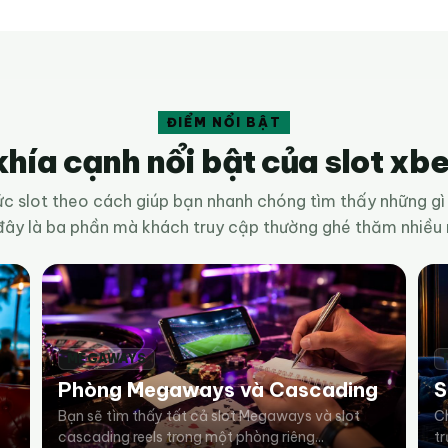
ĐIỂM NỔI BẬT
khía cạnh nổi bật của slot xb
ức slot theo cách giúp bạn nhanh chóng tìm thấy những gì
đây là ba phần mà khách truy cập thường ghé thăm nhiều n
MEGAWAYS
Phòng Megaways và Cascading
S
Bạn sẽ tìm thấy tất cả slot Megaways và slot
C
cascading reels trong một phòng riêng...
tr